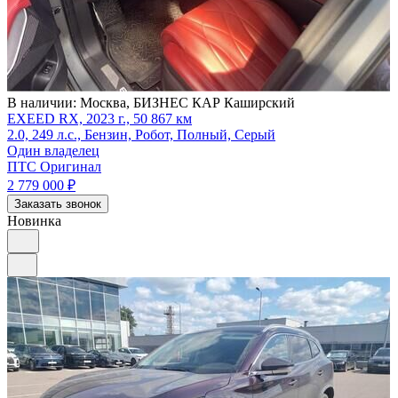
В наличии:
Москва, БИЗНЕС КАР Каширский
EXEED RX, 2023 г., 50 867 км
2.0, 249 л.с., Бензин, Робот, Полный, Серый
Один владелец
ПТС Оригинал
2 779 000
₽
Заказать звонок
Новинка