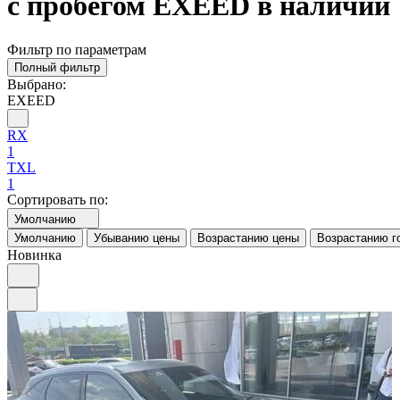
с пробегом EXEED в наличии
Фильтр по параметрам
Полный фильтр
Выбрано:
EXEED
RX
1
TXL
1
Сортировать по:
Умолчанию
Умолчанию
Убыванию цены
Возрастанию цены
Возрастанию г
Новинка