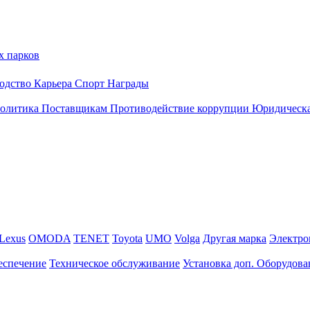
х парков
одство
Карьера
Спорт
Награды
политика
Поставщикам
Противодействие коррупции
Юридическа
Lexus
OMODA
TENET
Toyota
UMO
Volga
Другая марка
Электро
еспечение
Техническое обслуживание
Установка доп. Оборудова