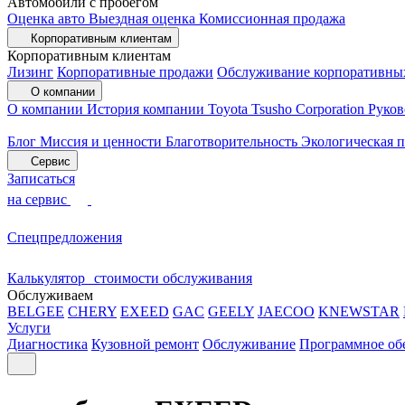
Автомобили с пробегом
Оценка авто
Выездная оценка
Комиссионная продажа
Корпоративным клиентам
Корпоративным клиентам
Лизинг
Корпоративные продажи
Обслуживание корпоративны
О компании
О компании
История компании
Toyota Tsusho Corporation
Руков
Блог
Миссия и ценности
Благотворительность
Экологическая 
Сервис
Записаться
на сервис
Спецпредложения
Калькулятор стоимости обслуживания
Обслуживаем
BELGEE
CHERY
EXEED
GAC
GEELY
JAECOO
KNEWSTAR
Услуги
Диагностика
Кузовной ремонт
Обслуживание
Программное об