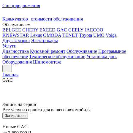
Спецпредложения
Калькулятор стоимости обслуживания
Обслуживаем
BELGEE
CHERY
EXEED
GAC
GEELY
JAECOO
KNEWSTAR
Lexus
OMODA
TENET
Toyota
UMO
Volga
Другая марка
Электрокары
Услуги
Диагностика
Кузовной ремонт
Обслуживание
Программное
обеспечение
Техническое обслуживание
Установка доп.
Оборудования
Шиномонтаж
Главная
GAC
Запись на сервис
Все услуги сервиса для вашего автомобиля
Записаться
Новые GAC
от 2 899 000 ₽