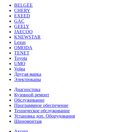
BELGEE
CHERY
EXEED
GAC
GEELY
JAECOO
KNEWSTAR
Lexus
OMODA
TENET
Toyota
UMO
Volga
Другая марка
Электрокары
Диагностика
Кузовной ремонт
Обслуживание
Программное обеспечение
Техническое обслуживание
Установка доп. Оборудования
Шиномонтаж
Акции