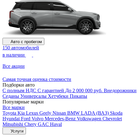
Авто с пробегом
150 автомобилей
в наличии
Все акции
Самая точная оценка стоимости
Подборки авто
С полным НДС
С гарантией
До 2 000 000 руб.
Внедорожники
Седаны
Универсалы
Хетчбеки
Пикапы
Популярные марки
Все марки
Toyota
Kia
Lexus
Geely
Nissan
BMW
LADA (ВАЗ)
Skoda
Hyundai
Ford
Volvo
Mercedes-Benz
Volkswagen
Chevrolet
Mitsubishi
Chery
GAC
Haval
Услуги