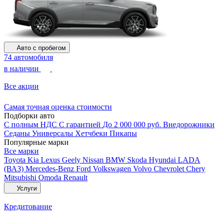
Авто с пробегом
74 автомобиля
в наличии
Все акции
Самая точная оценка стоимости
Подборки авто
С полным НДС
С гарантией
До 2 000 000 руб.
Внедорожники
Седаны
Универсалы
Хетчбеки
Пикапы
Популярные марки
Все марки
Toyota
Kia
Lexus
Geely
Nissan
BMW
Skoda
Hyundai
LADA
(ВАЗ)
Mercedes-Benz
Ford
Volkswagen
Volvo
Chevrolet
Chery
Mitsubishi
Omoda
Renault
Услуги
Кредитование