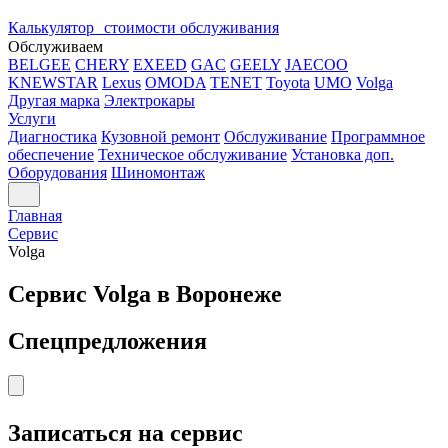
Калькулятор стоимости обслуживания
Обслуживаем
BELGEE
CHERY
EXEED
GAC
GEELY
JAECOO
KNEWSTAR
Lexus
OMODA
TENET
Toyota
UMO
Volga
Другая марка
Электрокары
Услуги
Диагностика
Кузовной ремонт
Обслуживание
Программное
обеспечение
Техническое обслуживание
Установка доп.
Оборудования
Шиномонтаж
Главная
Сервис
Volga
Сервис Volga в Воронеже
Спецпредложения
Записаться на сервис