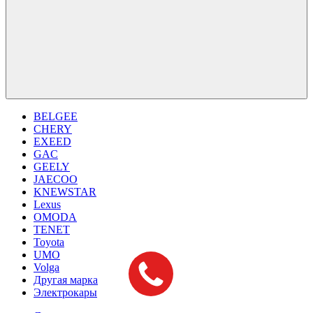
BELGEE
CHERY
EXEED
GAC
GEELY
JAECOO
KNEWSTAR
Lexus
OMODA
TENET
Toyota
UMO
Volga
Другая марка
Электрокары