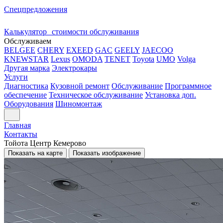
Спецпредложения
Калькулятор стоимости обслуживания
Обслуживаем
BELGEE
CHERY
EXEED
GAC
GEELY
JAECOO
KNEWSTAR
Lexus
OMODA
TENET
Toyota
UMO
Volga
Другая марка
Электрокары
Услуги
Диагностика
Кузовной ремонт
Обслуживание
Программное
обеспечение
Техническое обслуживание
Установка доп.
Оборудования
Шиномонтаж
Главная
Контакты
Тойота Центр Кемерово
Показать на карте
Показать изображение