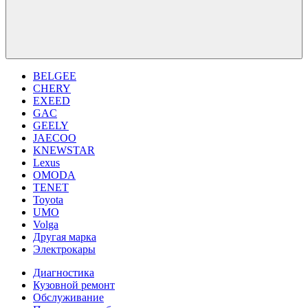
BELGEE
CHERY
EXEED
GAC
GEELY
JAECOO
KNEWSTAR
Lexus
OMODA
TENET
Toyota
UMO
Volga
Другая марка
Электрокары
Диагностика
Кузовной ремонт
Обслуживание