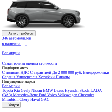
Авто с пробегом
346 автомобилей
в наличии
Все акции
Самая точная оценка стоимости
Подборки авто
С полным НДС
С гарантией
До 2 000 000 руб.
Внедорожники
Седаны
Универсалы
Хетчбеки
Пикапы
Популярные марки
Все марки
Toyota
Kia
Geely
Nissan
BMW
Lexus
Hyundai
Skoda
LADA
(ВАЗ)
Mercedes-Benz
Ford
Volvo
Volkswagen
Chevrolet
Mitsubishi
Chery
Haval
GAC
Услуги