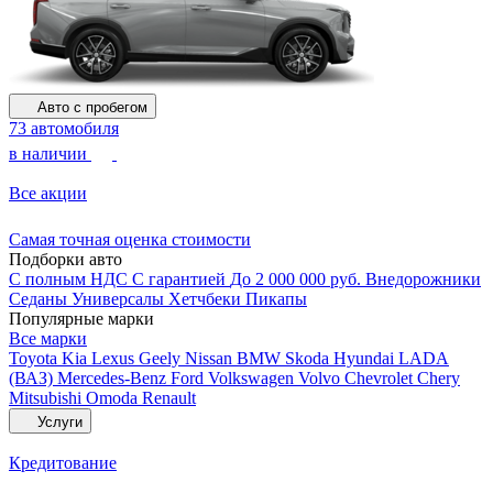
Авто с пробегом
73 автомобиля
в наличии
Все акции
Самая точная оценка стоимости
Подборки авто
С полным НДС
С гарантией
До 2 000 000 руб.
Внедорожники
Седаны
Универсалы
Хетчбеки
Пикапы
Популярные марки
Все марки
Toyota
Kia
Lexus
Geely
Nissan
BMW
Skoda
Hyundai
LADA
(ВАЗ)
Mercedes-Benz
Ford
Volkswagen
Volvo
Chevrolet
Chery
Mitsubishi
Omoda
Renault
Услуги
Кредитование