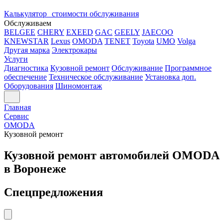
Калькулятор стоимости обслуживания
Обслуживаем
BELGEE
CHERY
EXEED
GAC
GEELY
JAECOO
KNEWSTAR
Lexus
OMODA
TENET
Toyota
UMO
Volga
Другая марка
Электрокары
Услуги
Диагностика
Кузовной ремонт
Обслуживание
Программное
обеспечение
Техническое обслуживание
Установка доп.
Оборудования
Шиномонтаж
Главная
Сервис
OMODA
Кузовной ремонт
Кузовной ремонт автомобилей OMODA
в Воронеже
Спецпредложения