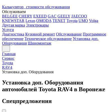
Калькулятор стоимости обслуживания
Обслуживаем
BELGEE
CHERY
EXEED
GAC
GEELY
JAECOO
KNEWSTAR
Lexus
OMODA
TENET
Toyota
UMO
Volga
Другая марка
Электрокары
Услуги
Диагностика
Кузовной ремонт
Обслуживание
Программное
обеспечение
Техническое обслуживание
Установка доп.
Оборудования
Шиномонтаж
Главная
Сервис
Toyota
RAV4
Установка доп. Оборудования
Установка доп. Оборудования
автомобилей Toyota RAV4 в Воронеже
Спецпредложения