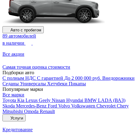
Авто с пробегом
89 автомобилей
в наличии
Все акции
Самая точная оценка стоимости
Подборки авто
С полным НДС
С гарантией
До 2 000 000 руб.
Внедорожники
Седаны
Универсалы
Хетчбеки
Пикапы
Популярные марки
Все марки
Toyota
Kia
Lexus
Geely
Nissan
Hyundai
BMW
LADA (ВАЗ)
Skoda
Mercedes-Benz
Ford
Volvo
Volkswagen
Chevrolet
Chery
Mitsubishi
Omoda
Renault
Услуги
Кредитование