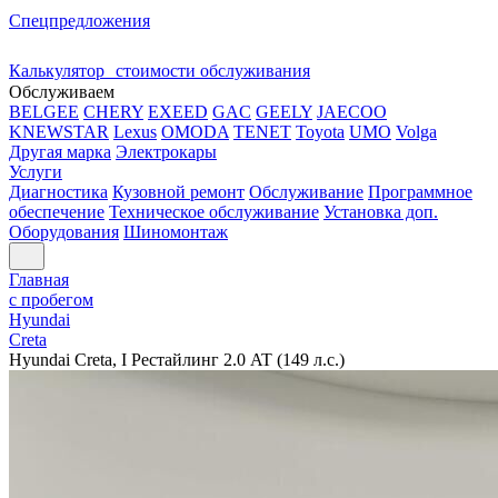
Спецпредложения
Калькулятор стоимости обслуживания
Обслуживаем
BELGEE
CHERY
EXEED
GAC
GEELY
JAECOO
KNEWSTAR
Lexus
OMODA
TENET
Toyota
UMO
Volga
Другая марка
Электрокары
Услуги
Диагностика
Кузовной ремонт
Обслуживание
Программное
обеспечение
Техническое обслуживание
Установка доп.
Оборудования
Шиномонтаж
Главная
с пробегом
Hyundai
Creta
Hyundai Creta, I Рестайлинг 2.0 AT (149 л.с.)