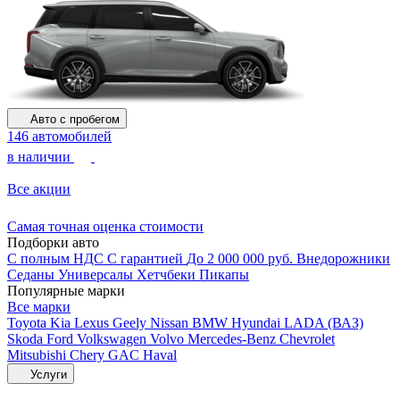
Авто с пробегом
146 автомобилей
в наличии
Все акции
Самая точная оценка стоимости
Подборки авто
С полным НДС
С гарантией
До 2 000 000 руб.
Внедорожники
Седаны
Универсалы
Хетчбеки
Пикапы
Популярные марки
Все марки
Toyota
Kia
Lexus
Geely
Nissan
BMW
Hyundai
LADA (ВАЗ)
Skoda
Ford
Volkswagen
Volvo
Mercedes-Benz
Chevrolet
Mitsubishi
Chery
GAC
Haval
Услуги